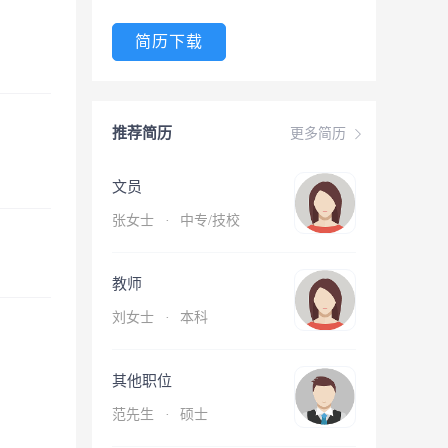
简历下载
推荐简历
更多简历
文员
张女士
·
中专/技校
教师
刘女士
·
本科
其他职位
范先生
·
硕士